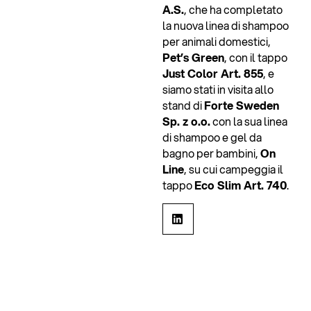
A.S.
, che ha completato
la nuova linea di shampoo
per animali domestici,
Pet’s Green
, con il tappo
Just Color Art. 855
, e
siamo stati in visita allo
stand di
Forte Sweden
Sp. z o.o.
con la sua linea
di shampoo e gel da
bagno per bambini,
On
Line
, su cui campeggia il
tappo
Eco Slim Art. 740
.