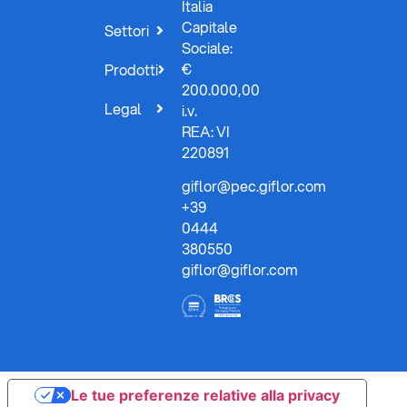
Italia
Capitale
Settori
Sociale:
€
Prodotti
200.000,00
Legal
i.v.
REA: VI
220891
giflor@pec.giflor.com
+39
0444
380550
giflor@giflor.com
Le tue preferenze relative alla privacy