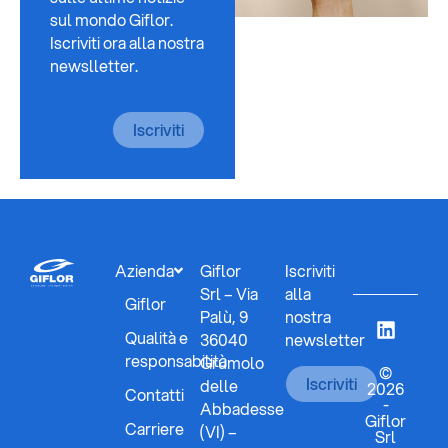
sul mondo Giflor.
Iscriviti ora alla nostra
newslletter.
Iscriviti
Azienda
Giflor
Iscriviti
Srl – Via
alla
Giflor
Palù, 9
nostra
Qualità e
36040
newsletter
responsabilità
Grumolo
©
Iscriviti
delle
2026
Contatti
-
Abbadesse
Giflor
Carriere
(VI) –
Srl