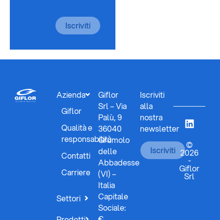
Iscriviti
Azienda
Giflor
Iscriviti
Srl – Via
alla
Giflor
Palù, 9
nostra
Qualità e
36040
newsletter
responsabilità
Grumolo
©
Iscriviti
delle
2026
Contatti
-
Abbadesse
Giflor
Carriere
(VI) –
Srl
Italia
Capitale
Settori
Sociale:
€
Prodotti