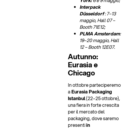
York:
6 e 9 maggio;
Interpack
Düsseldorf
: 7–13
maggio, Hall 07 –
Booth 71E12;
PLMA Amsterdam
:
19–20 maggio, Hall
12 – Booth 12E07.
Autunno:
Eurasia e
Chicago
In ottobre parteciperemo
a
Eurasia Packaging
Istanbul
(22–25 ottobre),
una fiera in forte crescita
per il mercato del
packaging, dove saremo
presenti
in