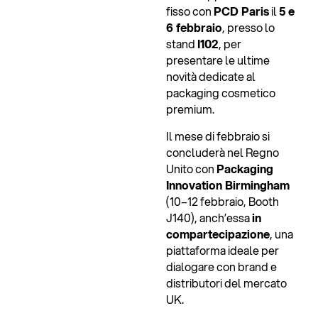
fisso con
PCD Paris
il
5 e
6 febbraio
, presso lo
stand
I102
, per
presentare le ultime
novità dedicate al
packaging cosmetico
premium.
Il mese di febbraio si
concluderà nel Regno
Unito con
Packaging
Innovation Birmingham
(10–12 febbraio, Booth
J140), anch’essa
in
compartecipazione
, una
piattaforma ideale per
dialogare con brand e
distributori del mercato
UK.