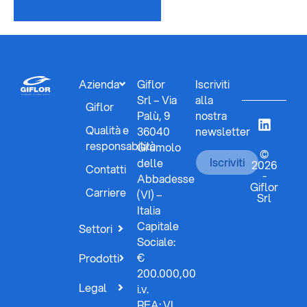
Azienda
Giflor
Iscriviti
Srl – Via
alla
Giflor
Palù, 9
nostra
Qualità e
36040
newsletter
responsabilità
Grumolo
©
Iscriviti
delle
2026
Contatti
-
Abbadesse
Giflor
Carriere
(VI) –
Srl
Italia
Capitale
Settori
Sociale:
€
Prodotti
200.000,00
Legal
i.v.
REA: VI