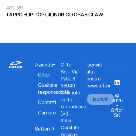
ART. 557
AR
TA
TAPPO FLIP‑TOP CILINDRICO CRAB CLAW
O
Azienda
Giflor
Iscriviti
Srl – Via
alla
Giflor
Palù, 9
nostra
Qualità e
36040
newsletter
responsabilità
Grumolo
©
Iscriviti
delle
2026
Contatti
-
Abbadesse
Giflor
Carriere
(VI) –
Srl
Italia
Capitale
Settori
Sociale: