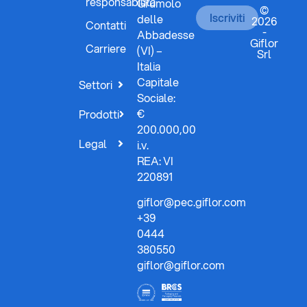
responsabilità
Grumolo
©
Iscriviti
delle
2026
Contatti
-
Abbadesse
Giflor
Carriere
(VI) –
Srl
Italia
Capitale
Settori
Sociale:
€
Prodotti
200.000,00
Legal
i.v.
REA: VI
220891
giflor@pec.giflor.com
+39
0444
380550
giflor@giflor.com