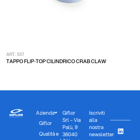
ART. 557
AR
TA
TAPPO FLIP‑TOP CILINDRICO CRAB CLAW
O
Azienda
Giflor
Iscriviti
Srl – Via
alla
Giflor
Palù, 9
nostra
Qualità e
36040
newsletter