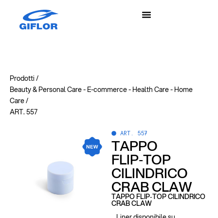
Prodotti /
Beauty & Personal Care
-
E-commerce
-
Health Care
-
Home
Care
/
ART. 557
ART. 557
TAPPO
FLIP‑TOP
CILINDRICO
CRAB CLAW
TAPPO FLIP‑TOP CILINDRICO
CRAB CLAW
Liner disponibile su