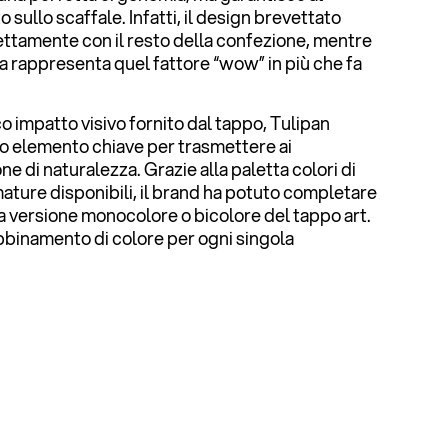
sullo scaffale. Infatti, il design brevettato
fettamente con il resto della confezione, mentre
la rappresenta quel fattore “wow” in più che fa
o impatto visivo fornito dal tappo, Tulipan
ro elemento chiave per trasmettere ai
 di naturalezza. Grazie alla paletta colori di
mature disponibili, il brand ha potuto completare
la versione monocolore o bicolore del tappo art.
abbinamento di colore per ogni singola