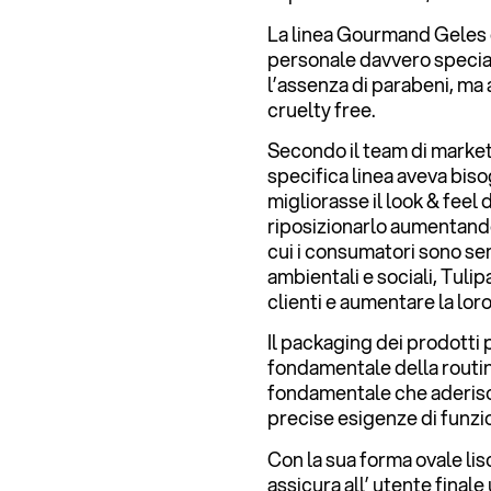
La linea Gourmand Geles è
personale davvero special
l’assenza di parabeni, ma
cruelty free.
Secondo il team di market
specifica linea aveva bis
migliorasse il look & feel
riposizionarlo aumentando
cui i consumatori sono se
ambientali e sociali, Tuli
clienti e aumentare la lor
Il packaging dei prodotti 
fondamentale della routin
fondamentale che aderisca
precise esigenze di funzio
Con la sua forma ovale lisc
assicura all’ utente final