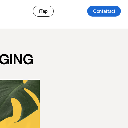
iTap
Contattaci
GING