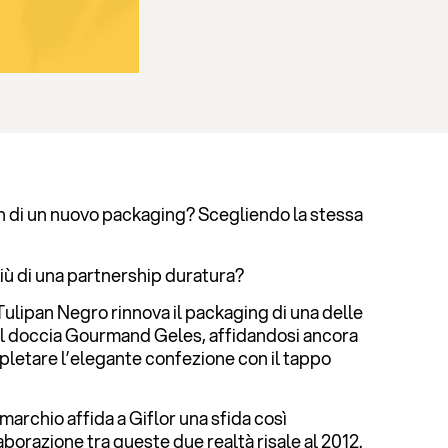
n di un nuovo packaging? Scegliendo la stessa
più di una partnership duratura?
Tulipan Negro rinnova il packaging di una delle
gel doccia Gourmand Geles, affidandosi ancora
mpletare l’elegante confezione con il tappo
 marchio affida a Giflor una sfida così
llaborazione tra queste due realtà
risale al 2012
.