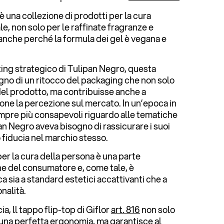
 una collezione di prodotti per la cura
e, non solo per le raffinate fragranze e
 anche perché la formula dei gel è vegana e
ing strategico di Tulipan Negro, questa
ogno di un ritocco del packaging che non solo
 del prodotto, ma contribuisse anche a
ne la percezione sul mercato. In un’epoca in
mpre più consapevoli riguardo alle tematiche
pan Negro aveva bisogno di rassicurare i suoi
o fiducia nel marchio stesso.
per la cura della persona è una parte
e del consumatore e, come tale, è
 sia a standard estetici accattivanti che a
nalità.
ia, ll tappo flip-top di Giflor
art. 816
non solo
e una perfetta ergonomia, ma garantisce al