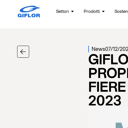
Settori
Prodotti
Sosteni
News
07/12/20
GIFL
PROP
FIERE
2023