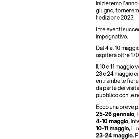
Inizieremo l’anno
giugno, torneremo 
l’edizione 2023.
I tre eventi succe
impegnativo.
Dal 4 al 10 maggio
ospiterà oltre 17
Il 10 e 11 maggio v
23 e 24 maggio c
entrambe le fiere 
da parte dei visi
pubblico con le n
Ecco una breve pa
25-26 gennaio
,
4-10 maggio
, In
10-11 maggio
, L
23-24 maggio
, 