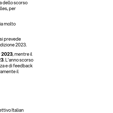
a dello scorso
lles, per
ia molto
e si prevede
edizione 2023.
y 2023
, mentre il
23
. L’anno scorso
nza e di feedback
vamente il
tivo Italian