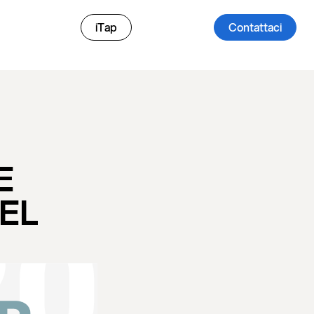
iTap
Contattaci
E
DEL