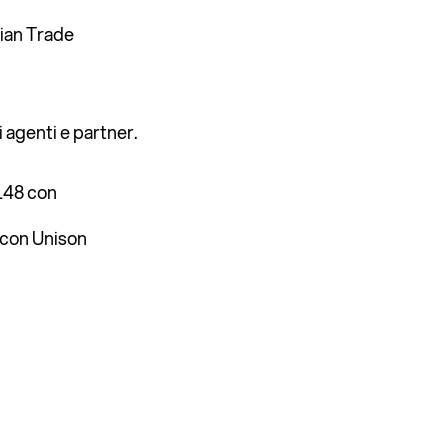
lian Trade
 agenti e partner.
L48 con
0 con Unison