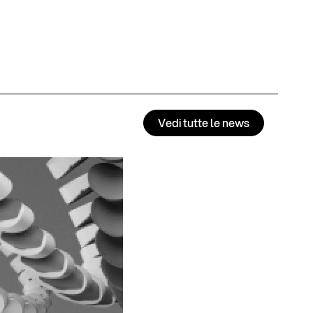
Vedi tutte le news
ELP r