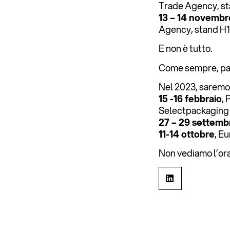
Trade Agency, s
13 – 14 novembr
Agency, stand H
E non è tutto.
Come sempre, part
Nel 2023, saremo
15 -16 febbraio
,
Selectpackaging
27 – 29 settemb
11-14 ottobre
, E
Non vediamo l’ora 