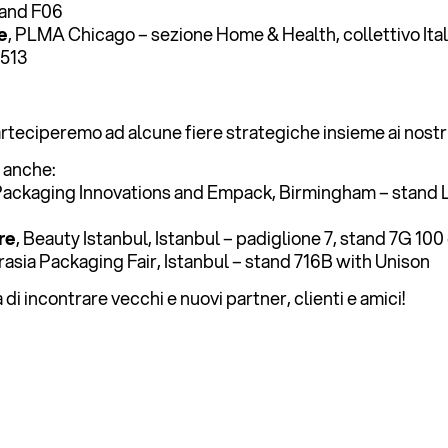
tand F06
e
, PLMA Chicago – sezione Home & Health, collettivo Ita
1513
eciperemo ad alcune fiere strategiche insieme ai nostri
 anche:
 Packaging Innovations and Empack, Birmingham – stand 
re
, Beauty Istanbul, Istanbul – padiglione 7, stand 7G 10
urasia Packaging Fair, Istanbul – stand 716B with Unison
di incontrare vecchi e nuovi partner, clienti e amici!