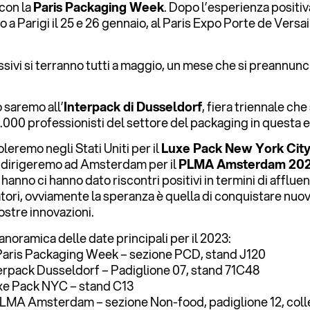
 con la
Paris Packaging Week
. Dopo l’esperienza positiv
a Parigi il 25 e 26 gennaio, al Paris Expo Porte de Versai
ssivi si terranno tutti a maggio, un mese che si preannunc
 saremo all’
Interpack di Dusseldorf
, fiera triennale ch
0.000 professionisti del settore del packaging in questa 
oleremo negli Stati Uniti per il
Luxe Pack New York Cit
i dirigeremo ad Amsterdam per il
PLMA Amsterdam 20
hanno ci hanno dato riscontri positivi in termini di afflue
tatori, ovviamente la speranza è quella di conquistare nuo
ostre innovazioni.
noramica delle date principali per il 2023:
 Paris Packaging Week – sezione PCD, stand J120
terpack Dusseldorf – Padiglione 07, stand 71C48
uxe Pack NYC – stand C13
PLMA Amsterdam – sezione Non-food, padiglione 12, collet