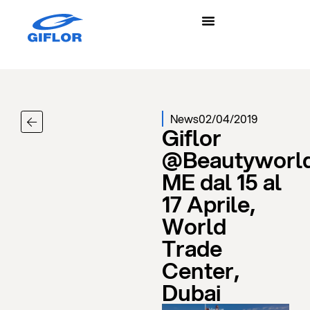
News
02/04/2019
Giflor
@Beautyworl
ME dal 15 al
17 Aprile,
World
Trade
Center,
Dubai