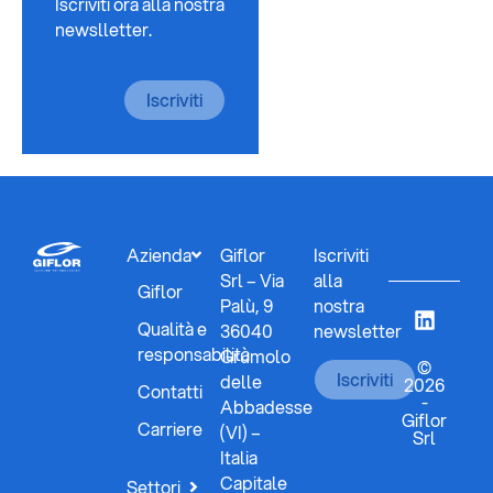
Iscriviti ora alla nostra
newslletter.
Iscriviti
Azienda
Giflor
Iscriviti
Srl – Via
alla
Giflor
Palù, 9
nostra
Qualità e
36040
newsletter
responsabilità
Grumolo
©
Iscriviti
delle
2026
Contatti
-
Abbadesse
Giflor
Carriere
(VI) –
Srl
Italia
Capitale
Settori