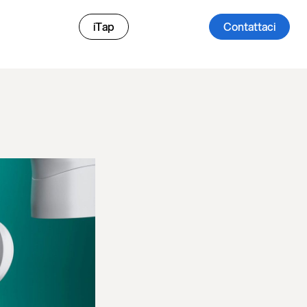
iTap
Contattaci