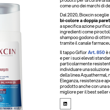
prodotti per la cura e la s
come uno dei marchi di d
Dal 2020, Bioxcin sceglie 
bi-colore a doppia pare
a specifica azione purifi
ingredienti come piroctol
shampoo godono di ottimi 
tramite il canale farmaceu
Il tappo Giflor
Art. 850
è 
e per i suoi elevati standa
particolarmente resistente
individuare una soluzione 
della linea Aquathermal, m
Eleganza, resistenza e ap
prodotto anche con una so
migliore per il best seller 