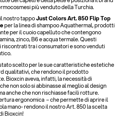
alute dei capelli e della pelle e posiziona il brand
ermocosmesi più venduto della Turchia.
il nostro tappo
Just Colors Art. 850 Flip Top
te
per la linea di shampoo Aquathermal, prodotti
cante per il cuoio capelluto che contengono
amina, zinco, B6 e acqua termale. Questi
riscontrati tra i consumatori e sono venduti
tico.
stato scelto per le sue caratteristiche estetiche
rd qualitativi, che rendono il prodotto
. Bioxcin aveva, infatti, la necessità di
che non solo si abbinasse al meglio al design
a anche che non rischiasse facili rotture.
ertura ergonomica – che permette di aprire il
la mano- rendono il nostro Art. 850 la scelta
di Bioxcin!