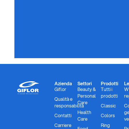
Azienda
Settori
Prodotti
Le
Giflor
Beauty &
Tutti i
Wh
Personal
prodotti
re
Qualità e
Care
responsabilità
Classic
Co
Health
ge
Contatti
Colors
Care
ve
Carriere
Ring
Food
Pr