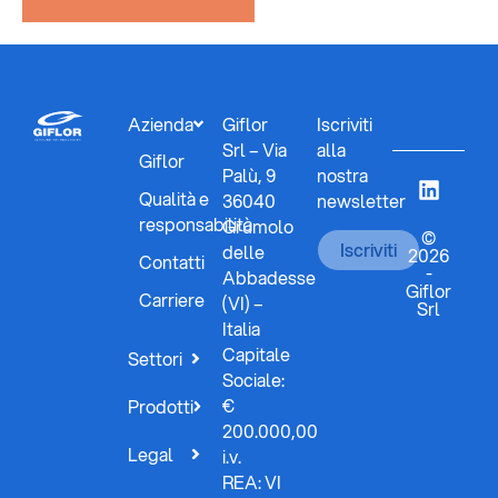
Azienda
Giflor
Iscriviti
Srl – Via
alla
Giflor
Palù, 9
nostra
Qualità e
36040
newsletter
responsabilità
Grumolo
©
Iscriviti
delle
2026
Contatti
-
Abbadesse
Giflor
Carriere
(VI) –
Srl
Italia
Capitale
Settori
Sociale:
€
Prodotti
200.000,00
Legal
i.v.
REA: VI