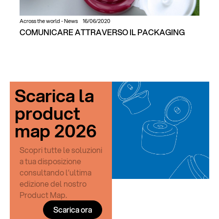
Across the world
-
News
16/06/2020
COMUNICARE ATTRAVERSO IL PACKAGING
Scarica la
product
map 2026
Scopri tutte le soluzioni
a tua disposizione
consultando l’ultima
edizione del nostro
Product Map.
Scarica ora