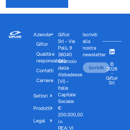
Azienda
Giflor
Iscriviti
Srl – Via
alla
Giflor
Palù, 9
nostra
Qualità e
36040
newsletter
responsabilità
Grumolo
©
Iscriviti
delle
2026
Contatti
-
Abbadesse
Giflor
Carriere
(VI) –
Srl
Italia
Capitale
Settori
Sociale:
€
Prodotti
200.000,00
Legal
i.v.
REA: VI